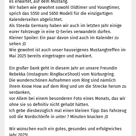
es erwartet, auf dem Mustang.
Wir haben wie gewohnt sowohl Oldtimer und Youngtimer,
sprich das S550 und S650 Modell für die einzigartigen
Kalenderseiten abgelichtet.
Als Steeda Germany haben wir auch im letzten Jahr einige
eurer Fahrzeuge in eine Q-Series verwandeln dürfen.
Kleiner Spoiler: Ein paar davon sind auch im Kalender zu
sehen ;D
Wie gewohnt ist auch unser hauseigenes Mustangtreffen im
Mai 2025 bereits eingetragen und markiert.
Ein großer Dank geht in diesem Jahr an unsere Freundin
Rebekka (Instagram: RingRaceShoot) vom Nürburgring.
Die wunderschönen Aufnahmen vom Ring sind nämlich
ihrem Know How auf dem Ring und um die Strecke herum zu
verdanken,
vor Allem bei einem besonderen Foto eines Monats, das wir
ohne sie so definitiv nicht gehabt hätten.
Ich gebe diesbezüglich mal einen kleinen Tipp: Das Fahrzeug
soll die Nordschleife in unter 7 Minuten knacken ;D
Wir wünschen euch ein gutes, gesundes und erfolgreiches
Jahr 2025!