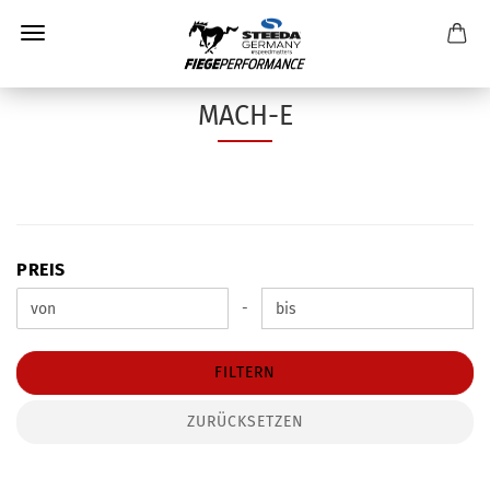
MACH-E
PREIS
PREIS
Preis bis
-
FILTERN
ZURÜCKSETZEN