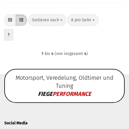
Sortieren nach
pro Seite
Sortieren nach
8 pro Seite
1
1
bis
4
(von insgesamt
4
)
Motorsport, Veredelung, Oldtimer und
Tuning
FIEGE
PERFORMANCE
Social Media