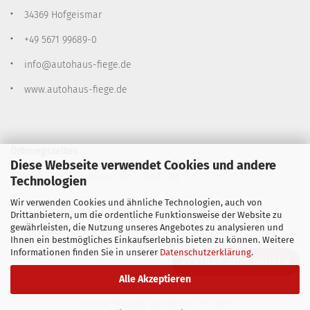
34369 Hofgeismar
+49 5671 99689-0
info@autohaus-fiege.de
www.autohaus-fiege.de
Öffnungszeiten
Diese Webseite verwendet Cookies und andere
Montag - Freitag: 07:00 Uhr - 18:00 Uhr
Technologien
Samstag: 09:00 Uhr - 13:00 Uhr
Wir verwenden Cookies und ähnliche Technologien, auch von
Drittanbietern, um die ordentliche Funktionsweise der Website zu
gewährleisten, die Nutzung unseres Angebotes zu analysieren und
Ihnen ein bestmögliches Einkaufserlebnis bieten zu können. Weitere
Informationen finden Sie in unserer
Datenschutzerklärung
.
VERTRAG WIDERRUFEN
Alle Akzeptieren
Online Shop
by Gambio.de © 2026