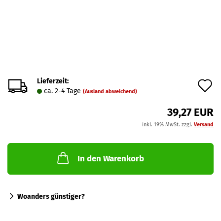
Lieferzeit:
A
ca. 2-4 Tage
(Ausland abweichend)
d
39,27 EUR
M
inkl. 19% MwSt. zzgl.
Versand
In den Warenkorb
Woanders günstiger?