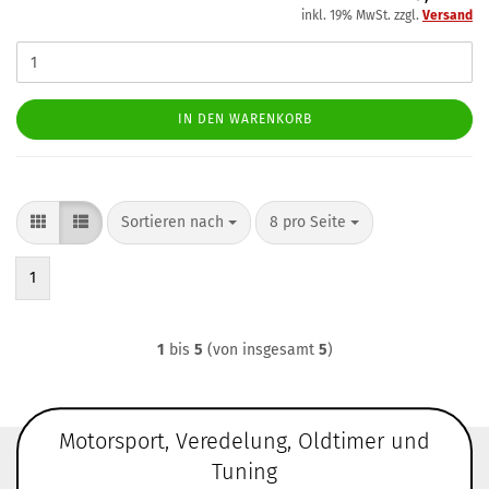
inkl. 19% MwSt. zzgl.
Versand
IN DEN WARENKORB
Sortieren nach
pro Seite
Sortieren nach
8 pro Seite
1
1
bis
5
(von insgesamt
5
)
Motorsport, Veredelung, Oldtimer und
Tuning