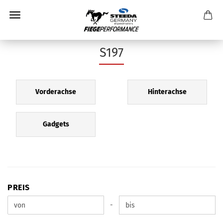
S197
Vorderachse
Hinterachse
Gadgets
PREIS
PREIS
Preis bis
-