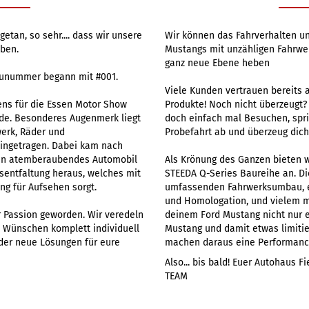
etan, so sehr.... dass wir unsere
Wir können das Fahrverhalten u
aben.
Mustangs mit unzähligen Fahrwe
ganz neue Ebene heben
unummer begann mit #001.
Viele Kunden vertrauen bereits 
ens für die Essen Motor Show
Produkte! Noch nicht überzeugt
de. Besonderes Augenmerk liegt
doch einfach mal Besuchen, spri
werk, Räder und
Probefahrt ab und überzeug dich
eingetragen. Dabei kam nach
ein atemberaubendes Automobil
Als Krönung des Ganzen bieten 
gsentfaltung heraus, welches mit
STEEDA Q-Series Baureihe an. D
ng für Aufsehen sorgt.
umfassenden Fahrwerksumbau, 
und Homologation, und vielem m
r Passion geworden. Wir veredeln
deinem Ford Mustang nicht nur 
 Wünschen komplett individuell
Mustang und damit etwas limitie
der neue Lösungen für eure
machen daraus eine Performanc
Also... bis bald! Euer Autohaus 
TEAM