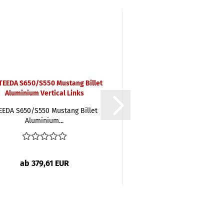
EEDA S650/S550 Mustang Billet
STEEDA S650 im GT50
Aluminium...
Style Spoiler...
ab 379,61 EUR
415,31 EUR