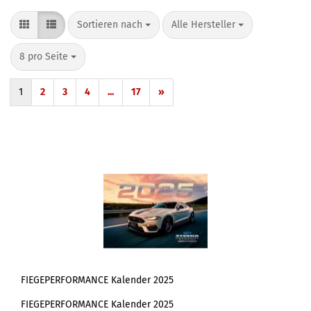
Sortieren nach
pro Seite
Sortieren nach
Alle Hersteller
pro Seite
8 pro Seite
1
2
3
4
...
17
»
FIEGEPERFORMANCE Kalender 2025
FIEGEPERFORMANCE Kalender 2025