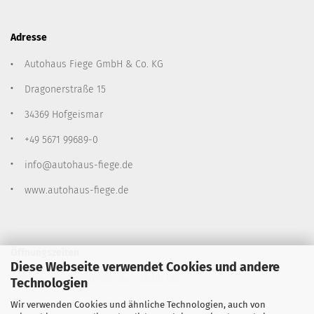
Adresse
Autohaus Fiege GmbH & Co. KG
Dragonerstraße 15
34369 Hofgeismar
+49 5671 99689-0
info@autohaus-fiege.de
www.autohaus-fiege.de
Öffnungszeiten
Diese Webseite verwendet Cookies und andere
Montag - Freitag: 07:00 Uhr - 18:00 Uhr
Technologien
Samstag: 09:00 Uhr - 13:00 Uhr
Wir verwenden Cookies und ähnliche Technologien, auch von