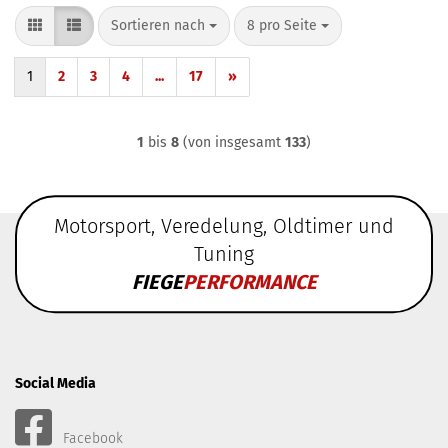
Sortieren nach
pro Seite
Sortieren nach
8 pro Seite
1
2
3
4
...
17
»
1
bis
8
(von insgesamt
133
)
Motorsport, Veredelung, Oldtimer und
Tuning
FIEGE
PERFORMANCE
Social Media
Facebook