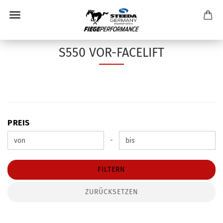
S550 VOR-FACELIFT
PREIS
PREIS
Preis bis
-
FILTERN
ZURÜCKSETZEN