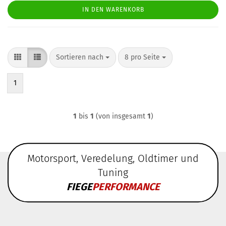
IN DEN WARENKORB
Sortieren nach
pro Seite
Sortieren nach
8 pro Seite
1
1
bis
1
(von insgesamt
1
)
Motorsport, Veredelung, Oldtimer und
Tuning
FIEGE
PERFORMANCE