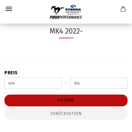
MK4 2022-
PREIS
PREIS
Preis bis
-
FILTERN
ZURÜCKSETZEN