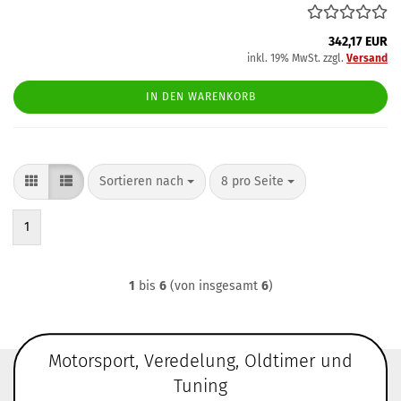
342,17 EUR
inkl. 19% MwSt. zzgl.
Versand
IN DEN WARENKORB
Sortieren nach
pro Seite
Sortieren nach
8 pro Seite
1
1
bis
6
(von insgesamt
6
)
Motorsport, Veredelung, Oldtimer und
Tuning