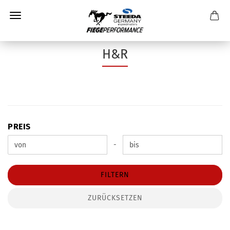
H&R
PREIS
PREIS
Preis bis
-
FILTERN
ZURÜCKSETZEN