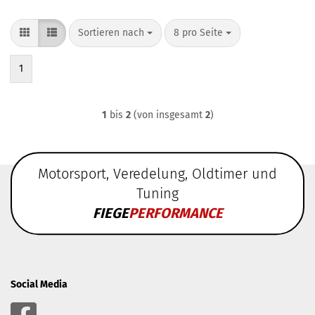
Sortieren nach
pro Seite
Sortieren nach
8 pro Seite
1
1
bis
2
(von insgesamt
2
)
Motorsport, Veredelung, Oldtimer und
Tuning
FIEGE
PERFORMANCE
Social Media