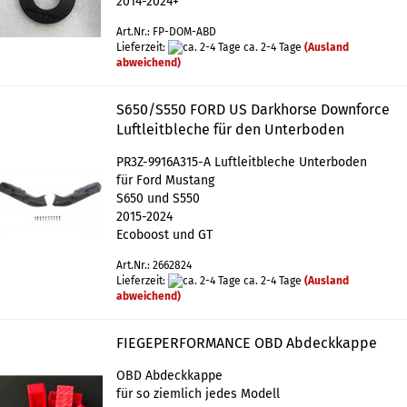
2014-2024+
Art.Nr.: FP-DOM-ABD
Lieferzeit:
ca. 2-4 Tage
(Ausland
abweichend)
S650/S550 FORD US Darkhorse Downforce
Luftleitbleche für den Unterboden
PR3Z-9916A315-A Luftleitbleche Unterboden
für Ford Mustang
S650 und S550
2015-2024
Ecoboost und GT
Art.Nr.: 2662824
Lieferzeit:
ca. 2-4 Tage
(Ausland
abweichend)
FIEGEPERFORMANCE OBD Abdeckkappe
OBD Abdeckkappe
für so ziemlich jedes Modell