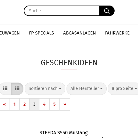
Suche...
EUWAGEN
FP SPECIALS
ABGASANLAGEN
FAHRWERKE
KAROSSERIE
ALLROUNDER
COLLECTION
GESCHENKIDEEN
Sortieren nach
pro Seite
pro Seite
Sortieren nach
Alle Hersteller
8 pro Seite
«
1
2
3
4
5
»
STEEDA S550 Mustang