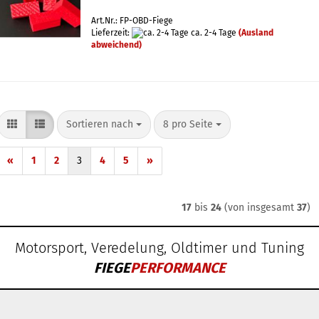
Art.Nr.: FP-OBD-Fiege
Lieferzeit:
ca. 2-4 Tage
(Ausland
abweichend)
Sortieren nach
pro Seite
Sortieren nach
8 pro Seite
«
1
2
3
4
5
»
17
bis
24
(von insgesamt
37
)
Motorsport, Veredelung, Oldtimer und Tuning
FIEGE
PERFORMANCE