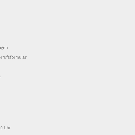
ngen
errufsformular
z
00 Uhr