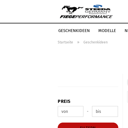
GESCHENKIDEEN
MODELLE
N
»
Startseite
Geschenkideen
LEISTUNGSSTEIGERUNG
STEEDA
PREIS
PREIS
Preis bis
-